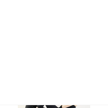
コ
ナ
ン
ビ
テ
ゲ
ン
ー
メディア
ツ
シ
へ
ョ
ス
ン
HOME
メディア
rex_training2
キ
に
ッ
移
プ
動
2019年12月20日
rex_training2